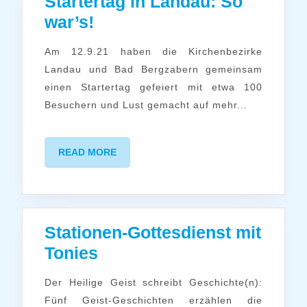
Startertag in Landau: So
Startertag
war’s!
in
Am 12.9.21 haben die Kirchenbezirke
Landau:
Landau und Bad Bergzabern gemeinsam
So
einen Startertag gefeiert mit etwa 100
war’s!
Besuchern und Lust gemacht auf mehr...
READ
READ MORE
MORE
Stationen-Gottesdienst mit
Stationen-
Tonies
Gottesdienst
Der Heilige Geist schreibt Geschichte(n):
mit
Fünf Geist-Geschichten erzählen die