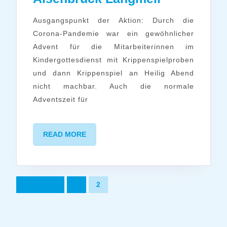
in
Ausgangspunkt der Aktion: Durch die
Alsenbrüc
Corona-Pandemie war ein gewöhnlicher
Langmeil
Advent für die Mitarbeiterinnen im
Kindergottesdienst mit Krippenspielproben
und dann Krippenspiel an Heilig Abend
nicht machbar. Auch die normale
Adventszeit für
READ
READ MORE
MORE
Seitennummerierung
Vorherige
1
2
der
Beiträge