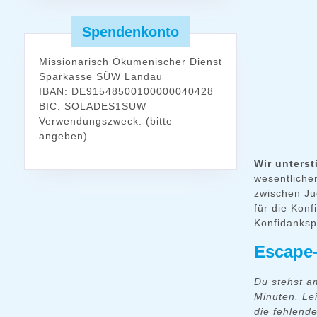
Spendenkonto
Missionarisch Ökumenischer Dienst
Sparkasse SÜW Landau
IBAN: DE91548500100000040428
BIC: SOLADES1SUW
Verwendungszweck: (bitte
angeben)
Wir unters
wesentliche
zwischen Ju
für die Konf
Konfidanksp
Escape
Du stehst a
Minuten. Le
die fehlend