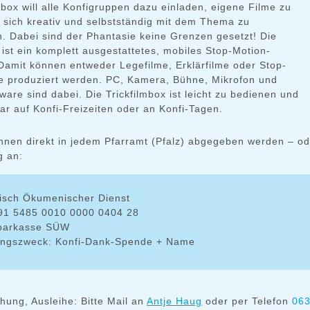
mbox will alle Konfigruppen dazu einladen, eigene Filme zu
sich kreativ und selbstständig mit dem Thema zu
n. Dabei sind der Phantasie keine Grenzen gesetzt! Die
 ist ein komplett ausgestattetes, mobiles Stop-Motion-
 Damit können entweder Legefilme, Erklärfilme oder Stop-
e produziert werden. PC, Kamera, Bühne, Mikrofon und
ware sind dabei. Die Trickfilmbox ist leicht zu bedienen und
ar auf Konfi-Freizeiten oder an Konfi-Tagen.
nen direkt in jedem Pfarramt (Pfalz) abgegeben werden – od
g an:
isch Ökumenischer Dienst
91 5485 0010 0000 0404 28
Sparkasse SÜW
ngszweck: Konfi-Dank-Spende + Name
hung, Ausleihe: Bitte Mail an
Antje Haug
oder per Telefon
063