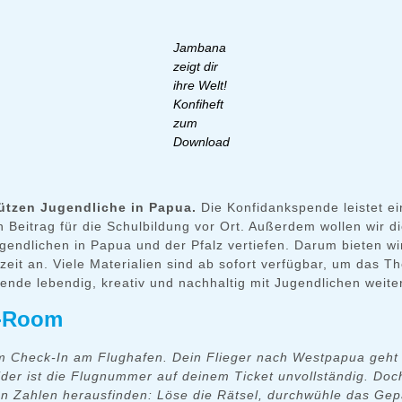
Jambana
zeigt dir
ihre Welt!
Konfiheft
zum
Download
tützen Jugendliche in Papua.
Die Konfidankspende leistet e
n Beitrag für die Schulbildung vor Ort. Außerdem wollen wir d
gendlichen in Papua und der Pfalz vertiefen. Darum bieten wi
izeit an. Viele Materialien sind ab sofort verfügbar, um das 
ende lebendig, kreativ und nachhaltig mit Jugendlichen weit
-Room
m Check-In am Flughafen. Dein Flieger nach Westpapua geht 
ider ist die Flugnummer auf deinem Ticket unvollständig. Doc
en Zahlen herausfinden: Löse die Rätsel, durchwühle das Ge