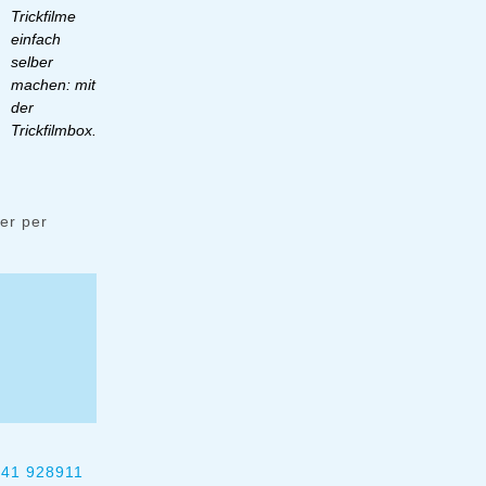
Trickfilme
einfach
selber
machen: mit
der
Trickfilmbox.
er per
41 928911