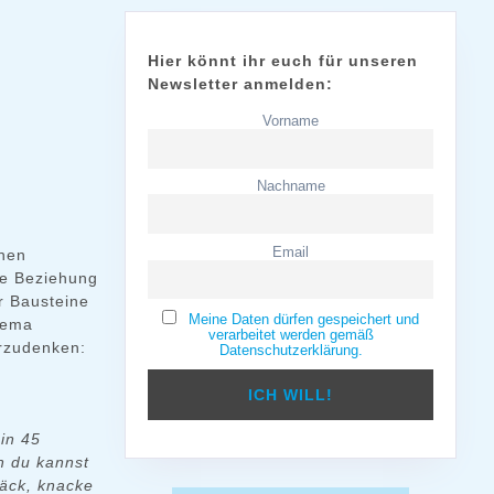
Hier könnt ihr euch für unseren
Newsletter anmelden:
Vorname
Nachname
Email
inen
ie Beziehung
r Bausteine
Meine Daten dürfen gespeichert und
Thema
verarbeitet werden gemäß
erzudenken:
Datenschutzerklärung.
in 45
h du kannst
päck, knacke