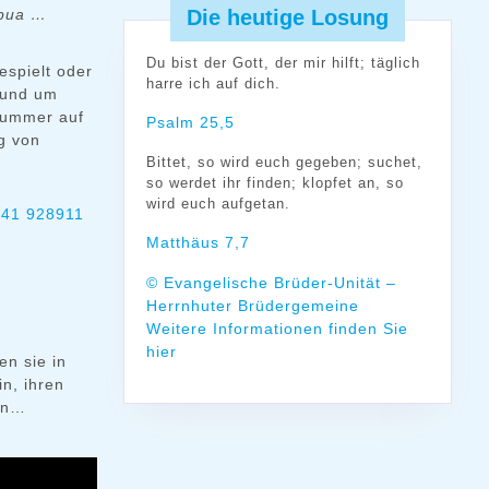
Die heutige Losung
apua …
Du bist der Gott, der mir hilft; täglich
spielt oder
harre ich auf dich.
 rund um
gnummer auf
Psalm 25,5
g von
Bittet, so wird euch gegeben; suchet,
so werdet ihr finden; klopfet an, so
wird euch aufgetan.
41 928911
Matthäus 7,7
© Evangelische Brüder-Unität –
Herrnhuter Brüdergemeine
Weitere Informationen finden Sie
hier
n sie in
in, ihren
ren…