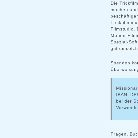
Die Trickfil
machen und 
beschäftige
Trickfilmbox
Filmstudio.
Motion-Film
Spezial-Soft
gut einsetzb
Spenden kön
Überweisun
Missionar
IBAN: DE
bei der 
Verwendu
Fragen, Buc