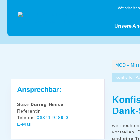
Skip
Westbahnst
to
content
Unsere An
MÖD – Missi
Konfis for P
Ansprechbar:
Konfis
Suse Düring-Hesse
Dank-
Referentin
Telefon:
06341 9289-0
E-Mail
wir möchten 
vorstellen. 
und eine Tr