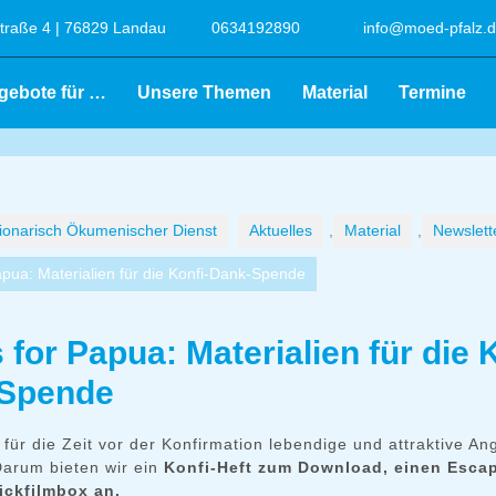
raße 4 | 76829 Landau
0634192890
info@moed-pfalz.
gebote für …
Unsere Themen
Material
Termine
onarisch Ökumenischer Dienst
Aktuelles
,
Material
,
Newslett
apua: Materialien für die Konfi-Dank-Spende
 for Papua: Materialien für die 
Spende
für die Zeit vor der Konfirmation lebendige und attraktive An
Darum bieten wir ein
Konfi-Heft zum Download, einen Esc
ickfilmbox an.