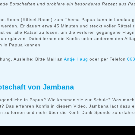
finde Botschaften und probiere ein besonderes Rezept aus P
pe-Room (Rätsel-Raum) zum Thema Papua kann in Landau ge
 werden. Er dauert etwa 45 Minuten und steckt voller Rätsel
 ist es, alle Rätsel zu lösen, um die verloren gegangene Flu
zu ergänzen. Dabei lernen die Konfis unter anderem den Allta
n in Papua kennen.
hung, Ausleihe: Bitte Mail an
Antje Haug
oder per Telefon
063
otschaft von Jambana
ugendliche in Papua? Wie kommen sie zur Schule? Was mache
it? Das erfahren Konfis in diesem Video. Jambana lädt dazu e
en zu lernen und mehr über die Konfi-Dank-Spende zu erfah