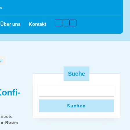
de
Facebook
Instagram
Youtube
Über uns
Kontakt
er
Suche
Konfi-
Suchen
gebote
ape-Room