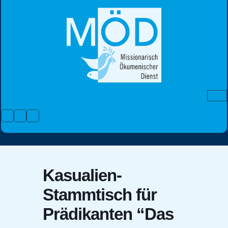
Skip
to
content
Facebook
Instagram
Youtube
Kasualien-
Stammtisch für
Prädikanten “Das