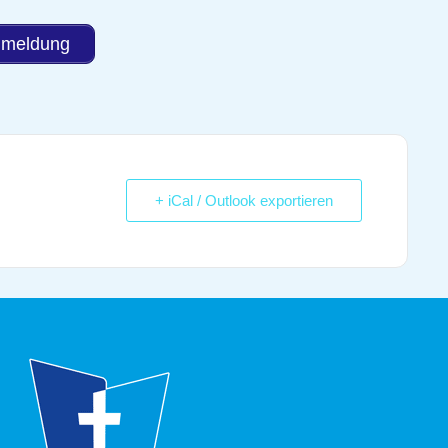
meldung
+ iCal / Outlook exportieren