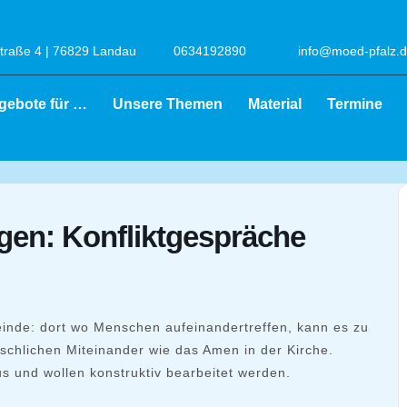
raße 4 | 76829 Landau
0634192890
info@moed-pfalz.
gebote für …
Unsere Themen
Material
Termine
gen: Konfliktgespräche
einde: dort wo Menschen aufeinandertreffen, kann es zu
chlichen Miteinander wie das Amen in der Kirche.
s und wollen konstruktiv bearbeitet werden.