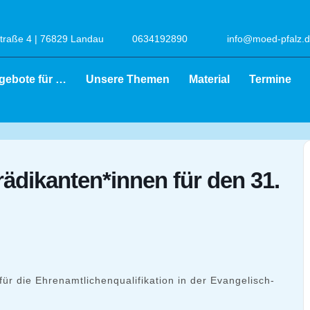
raße 4 | 76829 Landau
0634192890
info@moed-pfalz.
gebote für …
Unsere Themen
Material
Termine
Prädikanten*innen für den 31.
 für die Ehrenamtlichenqualifikation in der Evangelisch-