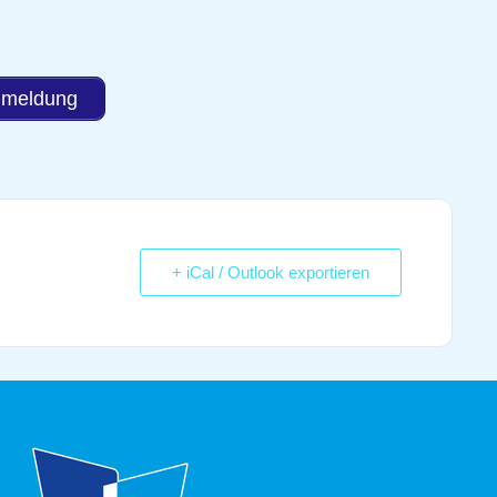
meldung
+ iCal / Outlook exportieren