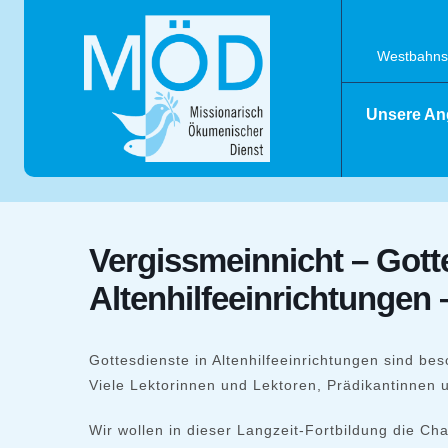
Skip
to
content
Westbahnst
Unsere An
Vergissmeinnicht – Gott
Altenhilfeeinrichtungen 
Gottesdienste in Altenhilfeeinrichtungen sind b
Viele Lektorinnen und Lektoren, Prädikantinnen 
Wir wollen in dieser Langzeit-Fortbildung die C