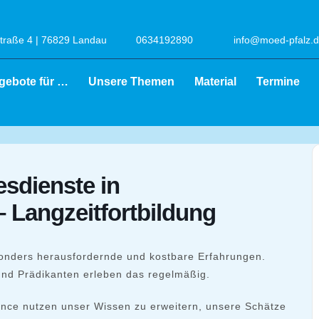
raße 4 | 76829 Landau
0634192890
info@moed-pfalz.
gebote für …
Unsere Themen
Material
Termine
esdienste in
– Langzeitfortbildung
esonders herausfordernde und kostbare Erfahrungen.
und Prädikanten erleben das regelmäßig.
hance nutzen unser Wissen zu erweitern, unsere Schätze