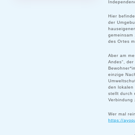
Independenc
Hier befind
der Umgebun
hauseigenen
gemeinsam z
des Ortes m
Aber am mei
Andes“, der
Bewohner*in
einzige Nac
Umweltschu
den lokalen
stellt durc
Verbindung 
Wer mal rei
https://ayo