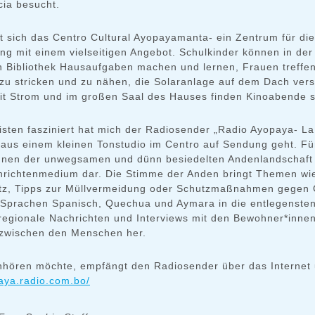
ia besucht.
et sich das Centro Cultural Ayopayamanta- ein Zentrum für d
g mit einem vielseitigen Angebot. Schulkinder können in der
 Bibliothek Hausaufgaben machen und lernen, Frauen treffen
u stricken und zu nähen, die Solaranlage auf dem Dach verso
it Strom und im großen Saal des Hauses finden Kinoabende st
sten fasziniert hat mich der Radiosender „Radio Ayopaya- La
 aus einem kleinen Tonstudio im Centro auf Sendung geht. Für
nen der unwegsamen und dünn besiedelten Andenlandschaft s
hrichtenmedium dar. Die Stimme der Anden bringt Themen wi
tz, Tipps zur Müllvermeidung oder Schutzmaßnahmen gegen 
 Sprachen Spanisch, Quechua und Aymara in die entlegensten
h regionale Nachrichten und Interviews mit den Bewohner*inne
zwischen den Menschen her.
nhören möchte, empfängt den Radiosender über das Internet 
paya.radio.com.bo/