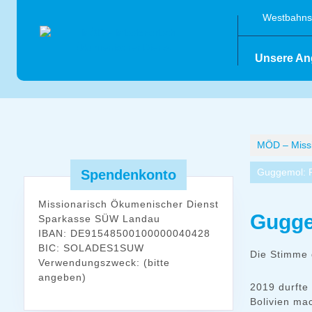
Skip
Westbahnst
to
content
Unsere An
MÖD – Missi
Guggemol: 
Spendenkonto
Missionarisch Ökumenischer Dienst
Gugge
Sparkasse SÜW Landau
IBAN: DE91548500100000040428
BIC: SOLADES1SUW
Die Stimme
Verwendungszweck: (bitte
angeben)
2019 durfte
Bolivien ma