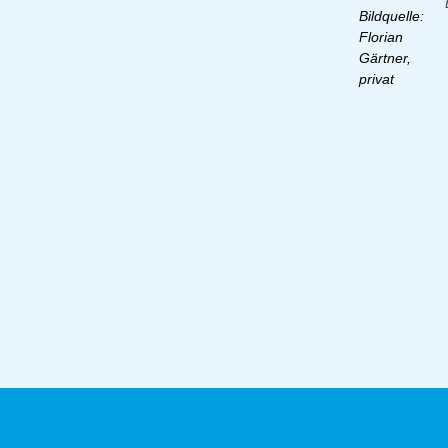
Bildquelle:
Florian
Gärtner,
privat