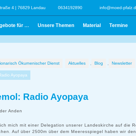
raße 4 | 76829 Landau
0634192890
info@moed-pfalz.
gebote für …
Unsere Themen
Material
Termine
onarisch Ökumenischer Dienst
Aktuelles
,
Blog
,
Newsletter
Radio Ayopaya
mol: Radio Ayopaya
 der Anden
 ich mich mit einer Delegation unserer Landeskirche auf die 
chen. Auf über 2500m über dem Meeresspiegel haben wir den