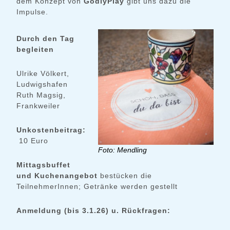
dem Konzept von
GodlyPlay
gibt uns dazu die
Impulse.
Durch den Tag
begleiten
Ulrike Völkert,
Ludwigshafen
Ruth Magsig,
Frankweiler
Unkostenbeitrag:
10 Euro
Foto: Mendling
Mittagsbuffet
und Kuchenangebot
bestücken die
TeilnehmerInnen; Getränke werden gestellt
Anmeldung (bis 3.1.26) u. Rückfragen: