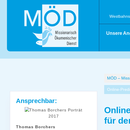
Skip
to
content
Westbahnst
Unsere An
MÖD – Missi
Online-Predi
Ansprechbar:
Online
für de
Thomas Borchers