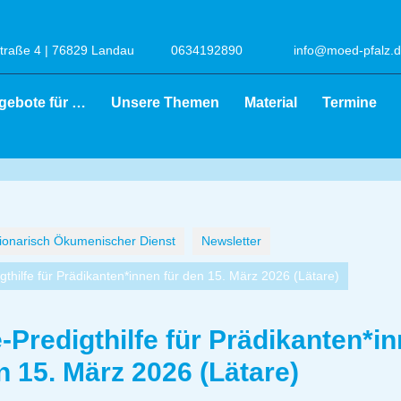
raße 4 | 76829 Landau
0634192890
info@moed-pfalz.
gebote für …
Unsere Themen
Material
Termine
onarisch Ökumenischer Dienst
Newsletter
gthilfe für Prädikanten*innen für den 15. März 2026 (Lätare)
-Predigthilfe für Prädikanten*i
n 15. März 2026 (Lätare)