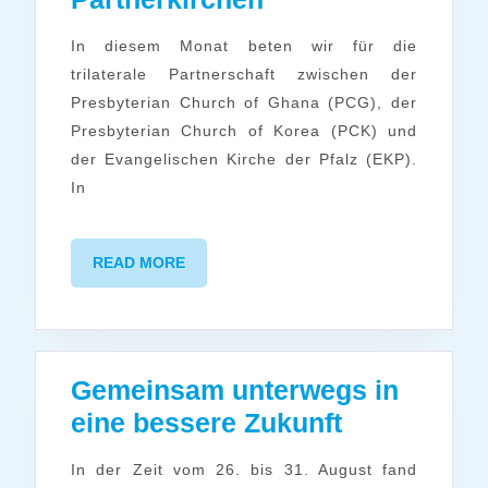
für
In diesem Monat beten wir für die
unsere
trilaterale Partnerschaft zwischen der
Partnerkirchen
Presbyterian Church of Ghana (PCG), der
Presbyterian Church of Korea (PCK) und
der Evangelischen Kirche der Pfalz (EKP).
In
READ
READ MORE
MORE
Gemeinsam unterwegs in
Gemeinsa
eine bessere Zukunft
unterwegs
In der Zeit vom 26. bis 31. August fand
in