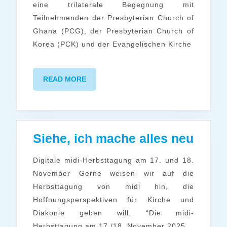
eine trilaterale Begegnung mit
eine
Teilnehmenden der Presbyterian Church of
bessere
Ghana (PCG), der Presbyterian Church of
Zukunft
Korea (PCK) und der Evangelischen Kirche
READ
READ MORE
MORE
Siehe
Siehe, ich mache alles neu
ich
Digitale midi-Herbsttagung am 17. und 18.
mach
November Gerne weisen wir auf die
alles
Herbsttagung von midi hin, die
neu
Hoffnungsperspektiven für Kirche und
Diakonie geben will. “Die midi-
Herbsttagung am 17./18. November 2025