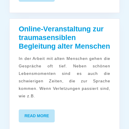
MORE
Online-Veranstaltung zur
traumasensiblen
Onlin
Begleitung alter Menschen
Veran
In der Arbeit mit alten Menschen gehen die
zur
Gespräche oft tief. Neben schönen
traum
Lebensmomenten sind es auch die
Begle
schwierigen Zeiten, die zur Sprache
alter
kommen. Wenn Verletzungen passiert sind,
wie z.B.
Mens
READ
READ MORE
MORE