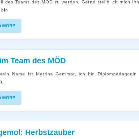
il des Teams des MÖD zu werden. Gerne stelle ich mich Ih
des
 bin
MÖD
READ
D MORE
MORE
Neu
 im Team des MÖD
im
Team
t.
des
MÖD
READ
D MORE
MORE
Guggemol:
emol: Herbstzauber