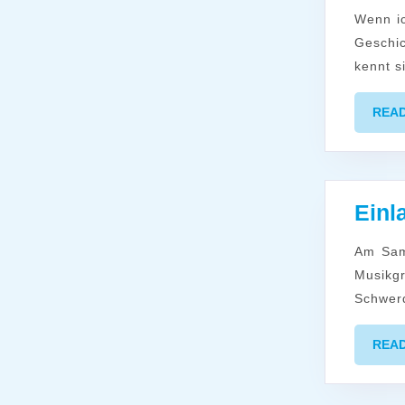
Wenn ich durch die buntgefärbten Weinberge spaziere, denke ich oft an die
Geschic
kennt s
REA
Einl
Am Samstag, den 4. Oktober, findet um 20:00 Uhr ein Benefiz-Konzert der
Musikg
Schwerd
REA