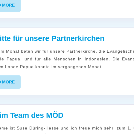
Jahreslosung
READ
D MORE
2026
MORE
in
Wort
Fürbitte
itte für unsere Partnerkirchen
und
für
Musik
unsere
de Papua, und für alle Menschen in Indonesien. Die Evang
Partner
 im Lande Papua konnte im vergangenen Monat
READ
D MORE
MORE
Neu
 im Team des MÖD
im
Team