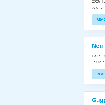
2025 Te
vor: Ich
REA
Neu
Hallo, mein Name ist Martina Gemmar, ich bin Diplompädagogin und 51
Jahre al
REA
Gugg