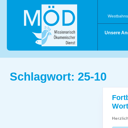
Skip
to
content
Westbahnst
Unsere An
Schlagwort:
25-10
Fort
Wort
Herzli