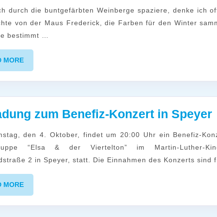
Herbstzauber
hte von der Maus Frederick, die Farben für den Winter samm
ie bestimmt …
READ
D MORE
MORE
adung zum Benefiz-Konzert in Speyer
ruppe “Elsa & der Viertelton” im Martin-Luther-Kin
straße 2 in Speyer, statt. Die Einnahmen des Konzerts sind f
i
READ
D MORE
MORE