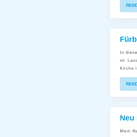
REA
Fürb
In diesem Monat beten wir für unsere Partnerkirche, die Evangelische Kirche
im Lan
Kirche
REA
Neu
Mein Name ist Suse Düring-Hesse und ich freue mich sehr, zum 1. Oktober