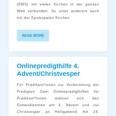
Partner
(EMS) mit vielen Kirchen in der ganzen
im
Welt verbunden. So unter anderem auch
Nahen
mit der Episkopalen Kirchen
Osten
READ
READ MORE
MORE
Onlinepredigthilfe 4.
Onlinepredi
Advent/Christvesper
4.
Für Prädikant*innen zur Vorbereitung der
Advent/Chr
Predigten Zwei Onlinepredigthilfen für
Prädikant*innen widmen sich den
Gottesdiensten am 4. Advent und zur
Christvesper an Heiligabend: Am 24.