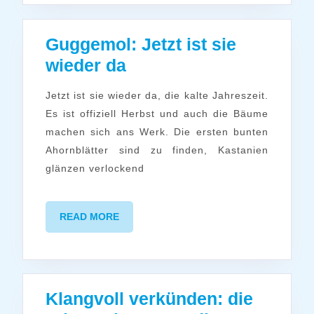
Guggemol: Jetzt ist sie
Guggemol:
wieder da
Jetzt
Jetzt ist sie wieder da, die kalte Jahreszeit.
ist
Es ist offiziell Herbst und auch die Bäume
sie
machen sich ans Werk. Die ersten bunten
wieder
Ahornblätter sind zu finden, Kastanien
da
glänzen verlockend
READ
READ MORE
MORE
Klangvoll verkünden: die