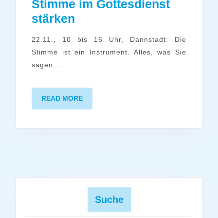
Stimme im Gottesdienst
Klangvoll
stärken
verkünden:
22.11., 10 bis 16 Uhr, Dannstadt: Die
die
Stimme ist ein Instrument. Alles, was Sie
Stimme
sagen, ...
im
Gottesdienst
READ
READ MORE
stärken
MORE
Suche