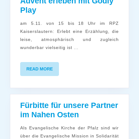
Advent erleben mit Godly
Advent
Play
erleben
am 5.11. von 15 bis 18 Uhr im RPZ
mit
Kaiserslautern: Erlebt eine Erzählung, die
Godly
leise, atmosphärisch und zugleich
Play
wunderbar vielseitig ist ...
READ
READ MORE
MORE
Fürbitte für unsere Partner
Fürbitte
im Nahen Osten
für
Als Evangelische Kirche der Pfalz sind wir
unsere
über die Evangelische Mission in Solidarität