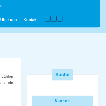
de
Facebook
Instagram
Youtube
Über uns
Kontakt
n-
enst
Suche
eht ein
Suchen