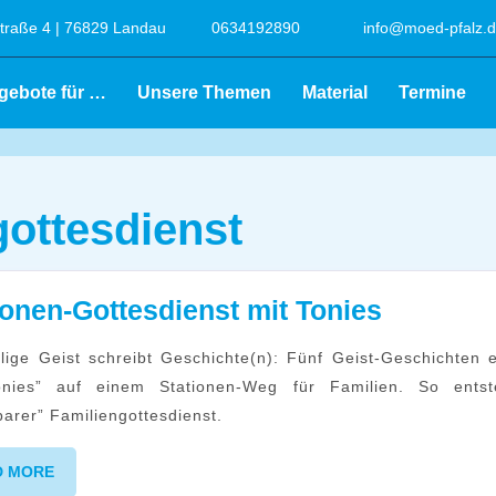
raße 4 | 76829 Landau
0634192890
info@moed-pfalz.
gebote für …
Unsere Themen
Material
Termine
gottesdienst
Statione
ionen-Gottesdienst mit Tonies
Gottesdi
mit
onies” auf einem Stationen-Weg für Familien. So entst
Tonies
arer” Familiengottesdienst.
READ
D MORE
MORE