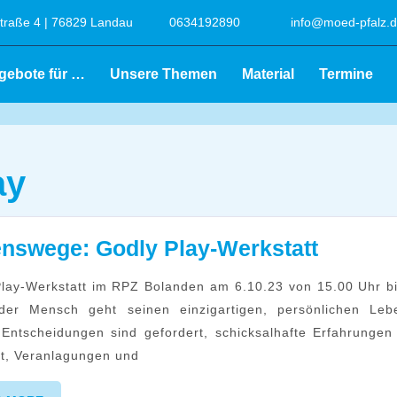
raße 4 | 76829 Landau
0634192890
info@moed-pfalz.
gebote für …
Unsere Themen
Material
Termine
ay
Lebens
nswege: Godly Play-Werkstatt
Godly
Play-
der Mensch geht seinen einzigartigen, persönlichen Leb
Werksta
Entscheidungen sind gefordert, schicksalhafte Erfahrunge
t, Veranlagungen und