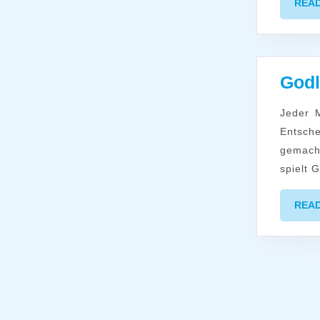
REA
Godl
Jeder Mensch geht seinen einzigartigen, persönlichen Lebensweg. Eigene
Entsch
gemach
spielt 
REA