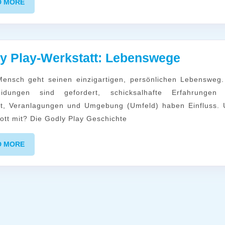
READ
D MORE
MORE
Godly
y Play-Werkstatt: Lebenswege
Play-
Werksta
eidungen sind gefordert, schicksalhafte Erfahrungen
Lebens
t, Veranlagungen und Umgebung (Umfeld) haben Einfluss. 
Gott mit? Die Godly Play Geschichte
READ
D MORE
MORE