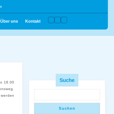
de
Facebook
Instagram
Youtube
Über uns
Kontakt
wege:
Suche
ensweg.
tt
n werden
Suchen