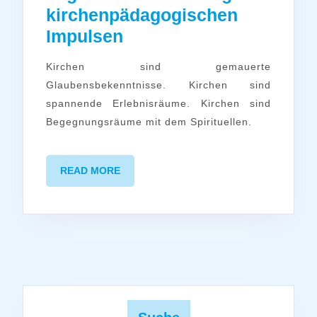
kirchenpädagogischen
Die
Impulsen
eigene
Kirchen sind gemauerte
Kirche
Glaubensbekenntnisse. Kirchen sind
entdecken
spannende Erlebnisräume. Kirchen sind
und
Begegnungsräume mit dem Spirituellen.
andere
begeistern
READ
READ MORE
–
MORE
Beratung
zu
kirchenpädagogischen
Impulsen