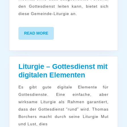
einen
den Gottesdienst leiten kann, bietet sich
Gemeind
diese Gemeinde-Liturgie an.
Gottesdi
READ
READ MORE
MORE
Liturgie – Gottesdienst mit
Liturgie
digitalen Elementen
–
Es gibt gute digitale Elemente für
Gottesdiens
Gottesdienste. Eine einfache, aber
mit
wirksame Liturgie als Rahmen garantiert,
digitalen
dass der Gottesdienst “rund” wird. Thomas
Elementen
Borchers macht durch seine Liturgie Mut
und Lust, dies