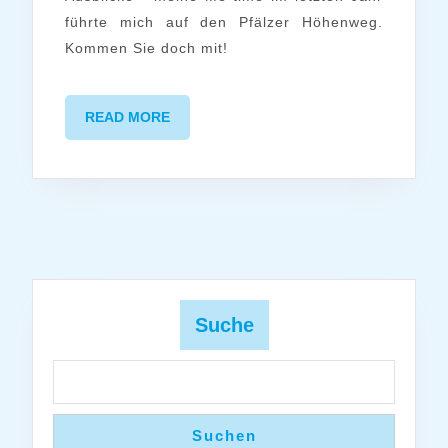
auf
führte mich auf den Pfälzer Höhenweg.
dem
Kommen Sie doch mit!
Pfälz
Höhe
READ
READ MORE
MORE
Suche
Suchen