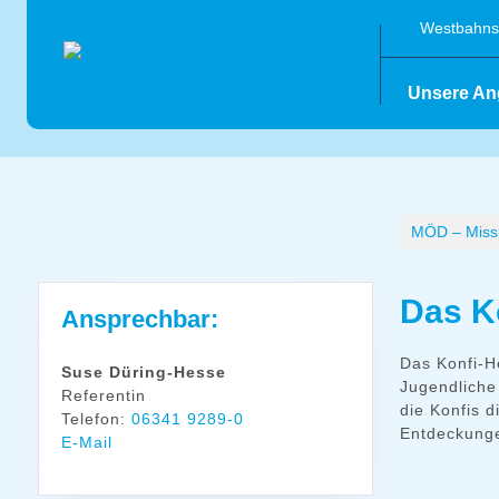
Skip
Westbahnst
to
content
Unsere An
MÖD – Missi
Das K
Ansprechbar:
Das Konfi-He
Suse Düring-Hesse
Jugendliche
Referentin
die Konfis 
Telefon:
06341 9289-0
Entdeckunge
E-Mail