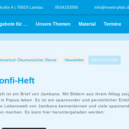
raße 4 | 76829 Landau
0634192890
info@moed-pfalz.
gebote für …
Unsere Themen
Material
Termine
onarisch Ökumenischer Dienst
Newsletter
Das Konfi-Heft
onfi-Heft
ft ist ein Brief von Jambana. Mit Bildern aus ihrem Alltag zeig
 in Papua leben. Es ist ein spannender und persönlicher Einbl
die Lebenswelt von Jambana kennenlernen und viele spannen
n machen. Es kann hier heruntergeladen werden: