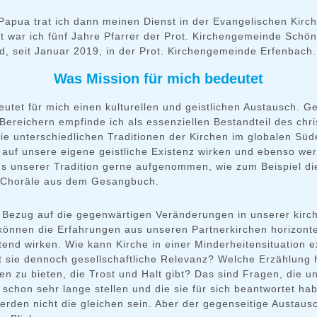
Papua trat ich dann meinen Dienst in der Evangelischen Kirch
t war ich fünf Jahre Pfarrer der Prot. Kirchengemeinde Schö
d, seit Januar 2019, in der Prot. Kirchengemeinde Erfenbach.
Was Mission für mich bedeutet
utet für mich einen kulturellen und geistlichen Austausch. G
ereichern empfinde ich als essenziellen Bestandteil des chri
ie unterschiedlichen Traditionen der Kirchen im globalen Sü
 auf unsere eigene geistliche Existenz wirken und ebenso we
s unserer Tradition gerne aufgenommen, wie zum Beispiel di
 Choräle aus dem Gesangbuch.
 Bezug auf die gegenwärtigen Veränderungen in unserer kirch
können die Erfahrungen aus unseren Partnerkirchen horizont
end wirken. Wie kann Kirche in einer Minderheitensituation e
et sie dennoch gesellschaftliche Relevanz? Welche Erzählung 
n zu bieten, die Trost und Halt gibt? Das sind Fragen, die u
 schon sehr lange stellen und die sie für sich beantwortet h
erden nicht die gleichen sein. Aber der gegenseitige Austausc