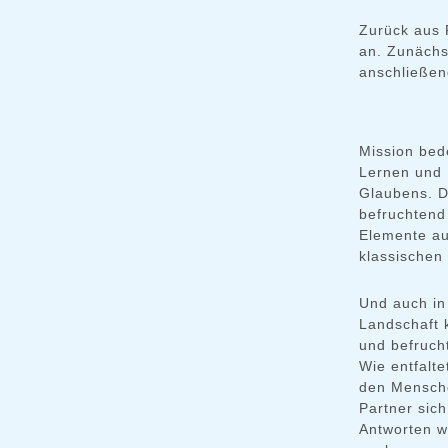
Zurück aus 
an. Zunächs
anschließen
Mission bede
Lernen und B
Glaubens. D
befruchtend
Elemente au
klassischen
Und auch in
Landschaft 
und befrucht
Wie entfalt
den Mensche
Partner sich
Antworten w