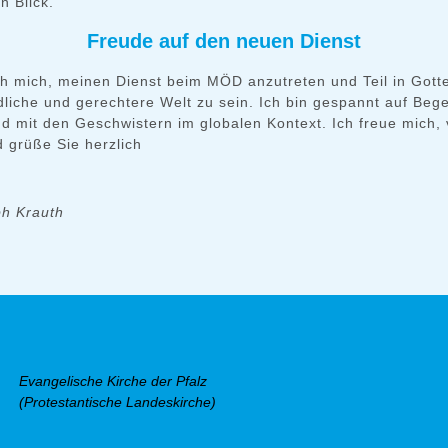
n Blick.
Freude auf den neuen Dienst
ch mich, meinen Dienst beim MÖD anzutreten und Teil in Gott
iedliche und gerechtere Welt zu sein. Ich bin gespannt auf Be
nd mit den Geschwistern im globalen Kontext. Ich freue mich,
d grüße Sie herzlich
ph Krauth
Evangelische Kirche der Pfalz
(Protestantische Landeskirche)