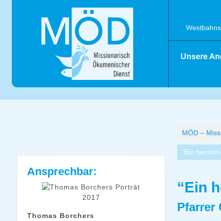
Skip
to
content
Westbahnst
Unsere An
MÖD – Missi
“Ein herzlich
Ansprechbar:
“Ein h
Pfarrer 
Thomas Borchers