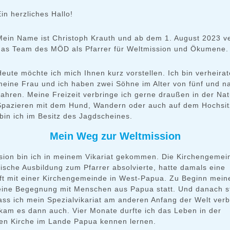
Ein herzliches Hallo!
Mein Name ist Christoph Krauth und ab dem 1. August 2023 ve
das Team des MÖD als Pfarrer für Weltmission und Ökumene.
Heute möchte ich mich Ihnen kurz vorstellen. Ich bin verheirat
meine Frau und ich haben zwei Söhne im Alter von fünf und n
Jahren. Meine Freizeit verbringe ich gerne draußen in der Na
Spazieren mit dem Hund, Wandern oder auch auf dem Hochsitz
bin ich im Besitz des Jagdscheines.
Mein Weg zur Weltmission
sion bin ich in meinem Vikariat gekommen. Die Kirchengemein
tische Ausbildung zum Pfarrer absolvierte, hatte damals eine
ft mit einer Kirchengemeinde in West-Papua. Zu Beginn meine
 eine Begegnung mit Menschen aus Papua statt. Und danach s
dass ich mein Spezialvikariat am anderen Anfang der Welt ver
kam es dann auch. Vier Monate durfte ich das Leben in der
en Kirche im Lande Papua kennen lernen.