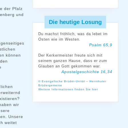
e der Pfalz
nenberg und
Die heutige Losung
Du machst fröhlich, was da lebet im
Osten wie im Westen.
egenseitiges
Psalm 65,9
stlichen
den können
Der Kerkermeister freute sich mit
seinem ganzen Hause, dass er zum
rden
Glauben an Gott gekommen war.
e
Apostelgeschichte 16,34
© Evangelische Brüder-Unität – Herrnhuter
Brüdergemeine
lichen
Weitere Informationen finden Sie hier
erweiternd
xistieren?
haben wir
nsere
aben. Unsere
h weitet