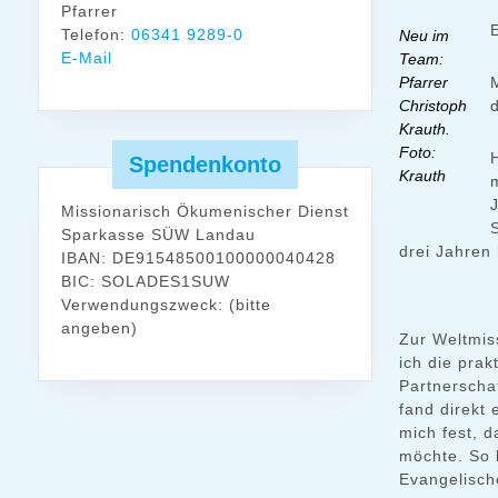
Pfarrer
Telefon:
06341 9289-0
Neu im
E-Mail
Team:
Pfarrer
Christoph
Krauth.
Foto:
Spendenkonto
Krauth
Missionarisch Ökumenischer Dienst
Sparkasse SÜW Landau
drei Jahren 
IBAN: DE91548500100000040428
BIC: SOLADES1SUW
Verwendungszweck: (bitte
angeben)
Zur Weltmis
ich die prak
Partnerscha
fand direkt
mich fest, 
möchte. So 
Evangelisch