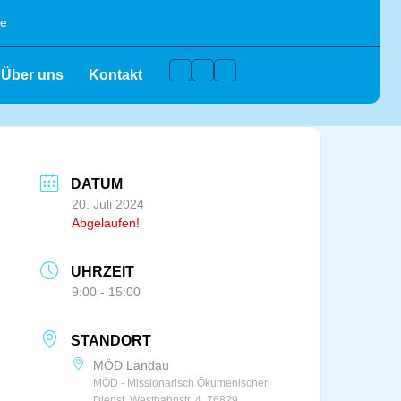
de
Facebook
Instagram
Youtube
Über uns
Kontakt
DATUM
20. Juli 2024
Abgelaufen!
UHRZEIT
9:00 - 15:00
STANDORT
MÖD Landau
MÖD - Missionarisch Ökumenischer
Dienst, Westbahnstr. 4, 76829