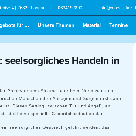
raße 4 | 76829 Landau
0634192890
info@moed-pfalz.
gebote für …
Unsere Themen
Material
Termine
 seelsorgliches Handeln in
der Presbyteriums-Sitzung oder beim Verlassen des
prechen Menschen ihre Anliegen und Sorgen erst dann
 ist. Dieses Setting „zwischen Tür und Angel“, an
t, stellt eine spezielle Gesprächssituation dar.
n ein seelsorgliches Gespräch geführt werden, das