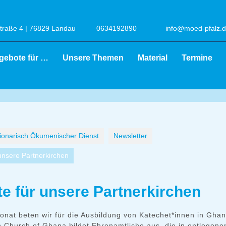
raße 4 | 76829 Landau
0634192890
info@moed-pfalz.
gebote für …
Unsere Themen
Material
Termine
onarisch Ökumenischer Dienst
Newsletter
 unsere Partnerkirchen
te für unsere Partnerkirchen
onat beten wir für die Ausbildung von Katechet*innen in Ghan
n Church of Ghana bildet Ehrenamtliche aus, die in entlegen