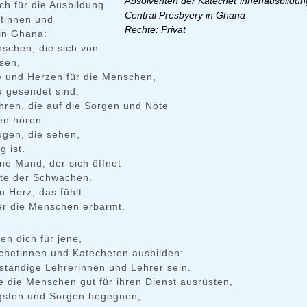
Absolventen der Katechet*innenausbildu
ich für die Ausbildung
Central Presbyery in Ghana
tinnen und
Rechte: Privat
in Ghana:
schen, die sich von
ssen,
e und Herzen für die Menschen,
e gesendet sind.
hren, die auf die Sorgen und Nöte
en hören.
ugen, die sehen,
g ist.
ne Mund, der sich öffnet
hte der Schwachen.
n Herz, das fühlt
er die Menschen erbarmt.
ten dich für jene,
echetinnen und Katecheten ausbilden:
rständige Lehrerinnen und Lehrer sein.
e die Menschen gut für ihren Dienst ausrüsten,
gsten und Sorgen begegnen,