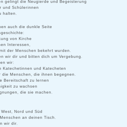
en gelingt die Neugierde und Begeisterung
er und Schülerinnen
 halten.
hen auch die dunkle Seite
sgeschichte:
ckung von Kirche
hen Interessen,
 mit der Menschen bekehrt wurden.
en wir dir und bitten dich um Vergebung.
ten wir:
 Katechetinnen und Katecheten
ür die Menschen, die ihnen begegnen.
e Bereitschaft zu lernen
igkeit zu wachsen
gnungen, die sie machen.
 West, Nord und Süd
e Menschen an deinen Tisch.
 wir dir.