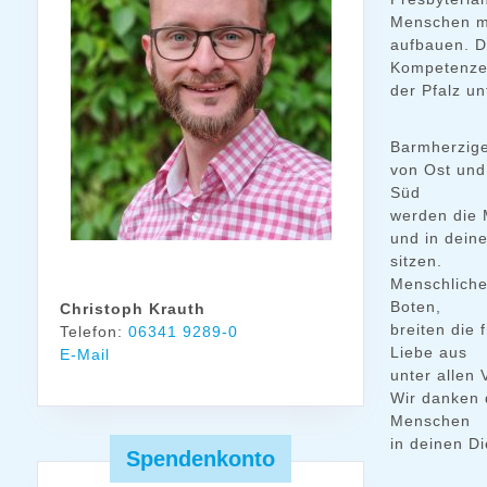
Menschen mi
aufbauen. D
Kompetenzen
der Pfalz un
Barmherzige
von Ost und
Süd
werden die
und in dein
sitzen.
Menschliche
Boten,
Christoph Krauth
breiten die 
Telefon:
06341 9289-0
Liebe aus
E-Mail
unter allen 
Wir danken 
Menschen
in deinen Di
Spendenkonto