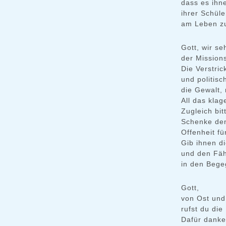
dass es ihn
ihrer Schül
am Leben zu
Gott, wir se
der Mission
Die Verstri
und politisc
die Gewalt,
All das klag
Zugleich bit
Schenke den
Offenheit f
Gib ihnen di
und den Fäh
in den Bege
Gott,
von Ost und
rufst du di
Dafür danken