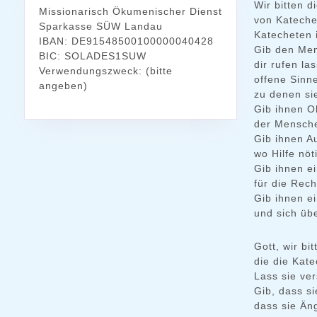
Wir bitten d
Missionarisch Ökumenischer Dienst
von Kateche
Sparkasse SÜW Landau
Katecheten 
IBAN: DE91548500100000040428
Gib den Men
BIC: SOLADES1SUW
dir rufen la
Verwendungszweck: (bitte
offene Sinn
angeben)
zu denen si
Gib ihnen O
der Mensch
Gib ihnen A
wo Hilfe nöti
Gib ihnen ei
für die Rec
Gib ihnen ei
und sich üb
Gott, wir bit
die die Kat
Lass sie ve
Gib, dass si
dass sie Än