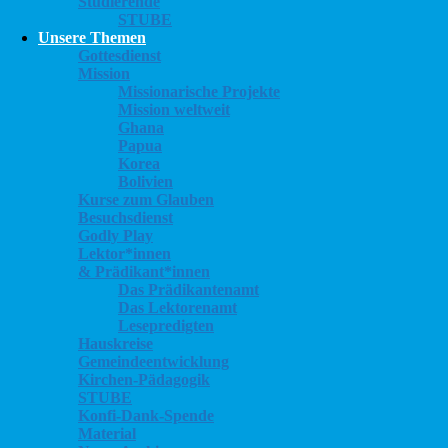
Studierende
STUBE
Unsere Themen
Gottesdienst
Mission
Missionarische Projekte
Mission weltweit
Ghana
Papua
Korea
Bolivien
Kurse zum Glauben
Besuchsdienst
Godly Play
Lektor*innen
& Prädikant*innen
Das Prädikantenamt
Das Lektorenamt
Lesepredigten
Hauskreise
Gemeindeentwicklung
Kirchen-Pädagogik
STUBE
Konfi-Dank-Spende
Material