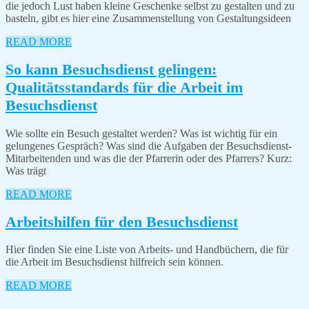
für
die jedoch Lust haben kleine Geschenke selbst zu gestalten und zu
de
basteln, gibt es hier eine Zusammenstellung von Gestaltungsideen
Bes
READ
READ MORE
MORE
So kann Besuchsdienst gelingen:
Qualitätsstandards für die Arbeit im
So
Besuchsdienst
kann
Wie sollte ein Besuch gestaltet werden? Was ist wichtig für ein
Besuchsdienst
gelungenes Gespräch? Was sind die Aufgaben der Besuchsdienst-
gelingen:
Mitarbeitenden und was die der Pfarrerin oder des Pfarrers? Kurz:
Was trägt
Qualitätsstandards
für
READ
READ MORE
MORE
die
Arbeitshil
Arbeitshilfen für den Besuchsdienst
Arbeit
für
im
Hier finden Sie eine Liste von Arbeits- und Handbüchern, die für
den
die Arbeit im Besuchsdienst hilfreich sein können.
Besuchsdienst
Besuchsdie
READ
READ MORE
MORE