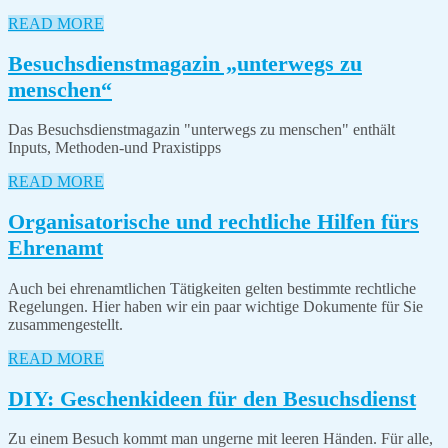
kostenlos
READ
READ MORE
herunterladen
MORE
Besuchsdienstmagazin „unterwegs zu
Besuchsdienstmagazin
menschen“
„unterwegs
Das Besuchsdienstmagazin "unterwegs zu menschen" enthält
zu
Inputs, Methoden-und Praxistipps
menschen“
READ
READ MORE
MORE
Organisatorische und rechtliche Hilfen fürs
Organisatorische
Ehrenamt
und
Auch bei ehrenamtlichen Tätigkeiten gelten bestimmte rechtliche
rechtliche
Regelungen. Hier haben wir ein paar wichtige Dokumente für Sie
Hilfen
zusammengestellt.
fürs
READ
READ MORE
Ehrenamt
MORE
DI
DIY: Geschenkideen für den Besuchsdienst
Ges
Zu einem Besuch kommt man ungerne mit leeren Händen. Für alle,