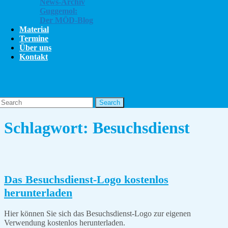
News-Archiv
Guggemol:
Der MÖD-Blog
Material
Termine
Über uns
Kontakt
Close
Button
Facebook
Instagram
Youtube
Search
for:
Schlagwort:
Besuchsdienst
Das Besuchsdienst-Logo kostenlos
Das
herunterladen
Besuchsdienst-
Hier können Sie sich das Besuchsdienst-Logo zur eigenen
Logo
Verwendung kostenlos herunterladen.