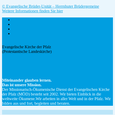
© Evangelische Brüder-Unität – Herrnhuter Brüdergemeine
Weitere Informationen finden Sie hier
Kontakt
Impressum
Datenschutz
Spenden
Evangelische Kirche der Pfalz
(Protestantische Landeskirche)
Wer Wir Sind
Miteinander glauben lernen.
Das ist unsere Mission.
Der Missionarisch-Ökumenische Dienst der Evangelischen Kirche
der Pfalz (MÖD) besteht seit 2002. Wir bieten Einblick in die
weltweite Ökumene.Wir arbeiten in aller Welt und in der Pfalz. Wir
bilden aus und fort, begleiten und beraten.
Facebook
Instagram
Youtube