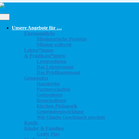
Skip
to
content
Open
Button
Unsere Angebote für …
Ehrenamtliche
Missionarische Projekte
Mission weltweit
Lektor*innen
& Prädikant*innen
Lesepredigten
Das Lektorenamt
Das Prädikantenamt
Gemeinden
Hauskreise
Partnerschaften
Gottesdienst
Besuchsdienst
Kirchen-Pädagogik
Gemeindeentwicklung
Wie Glaube Geschmack gewinnt
Konfis
Kinder & Familien
Godly Play