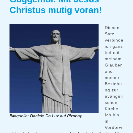
Christus mutig voran!
Diesen
Satz
verbinde
ich ganz
tief mit
meinem
Glauben
und
meiner
Beziehu
ng zur
evangeli
schen
Kirche.
Ich bin
Bildquelle: Daniele Da Luz auf Pixabay
in
Vorderw