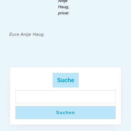
Antje
Haug,
privat
Eure Antje Haug
Suche
Suchen