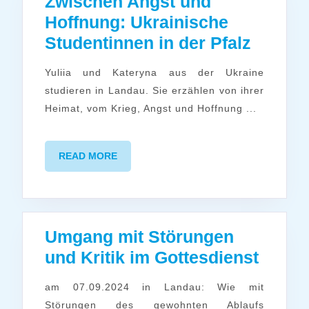
Zwischen Angst und
Hoffnung: Ukrainische
Zwisch
Studentinnen in der Pfalz
Angst
Yuliia und Kateryna aus der Ukraine
und
studieren in Landau. Sie erzählen von ihrer
Hoffnu
Heimat, vom Krieg, Angst und Hoffnung ...
Ukrain
Studen
READ
READ MORE
in
MORE
der
Pfalz
Umgang mit Störungen
Umga
und Kritik im Gottesdienst
mit
am 07.09.2024 in Landau: Wie mit
Störu
Störungen des gewohnten Ablaufs