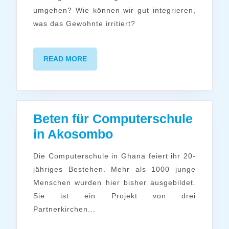
und
umgehen? Wie können wir gut integrieren,
Kritik
was das Gewohnte irritiert?
im
Gotte
READ
READ MORE
MORE
Beten für Computerschule
Beten
in Akosombo
für
Die Computerschule in Ghana feiert ihr 20-
Computerschule
jähriges Bestehen. Mehr als 1000 junge
in
Menschen wurden hier bisher ausgebildet.
Akosombo
Sie ist ein Projekt von drei
Partnerkirchen...