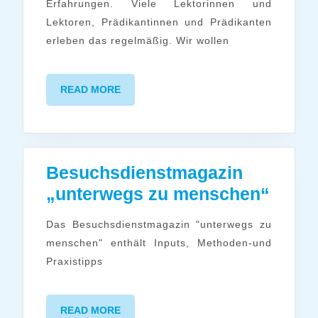
Altenhilfeei
Erfahrungen. Viele Lektorinnen und
Lektoren, Prädikantinnen und Prädikanten
–
erleben das regelmäßig. Wir wollen
Langzeitfort
READ
READ MORE
MORE
Besuchsdienstmagazin
Besu
„unterwegs zu menschen“
„unte
Das Besuchsdienstmagazin "unterwegs zu
zu
menschen" enthält Inputs, Methoden-und
mens
Praxistipps
READ
READ MORE