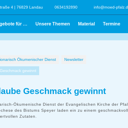
raße 4 | 76829 Landau
0634192890
info@moed-pfalz.
gebote für …
Unsere Themen
Material
Termine
onarisch Ökumenischer Dienst
Newsletter
 Geschmack gewinnt
laube Geschmack gewinnt
arisch-Ökumenische Dienst der Evangelischen Kirche der Pfa
echese des Bistums Speyer laden ein zu einem geschmackvol
ertvollen Zutaten.