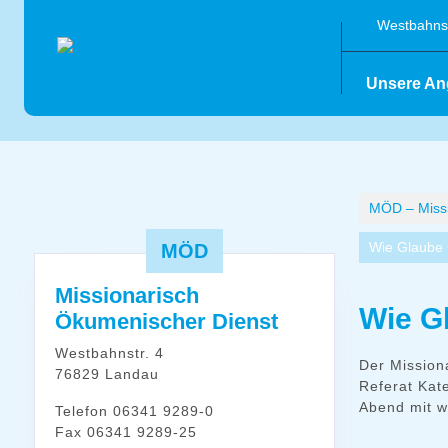
Skip
Westbahnst
to
content
Unsere An
MÖD – Missi
Wie Glaube
MÖD
Missionarisch
Wie G
Ökumenischer Dienst
Westbahnstr. 4
Der Mission
76829 Landau
Referat Kat
Abend mit w
Telefon 06341 9289-0
Fax 06341 9289-25