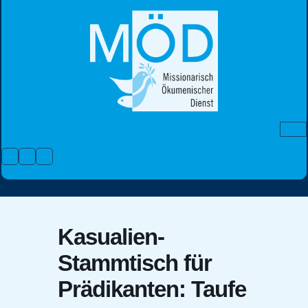
Skip
to
content
Facebook
Instagram
Youtube
Kasualien-
Stammtisch für
Prädikanten: Taufe