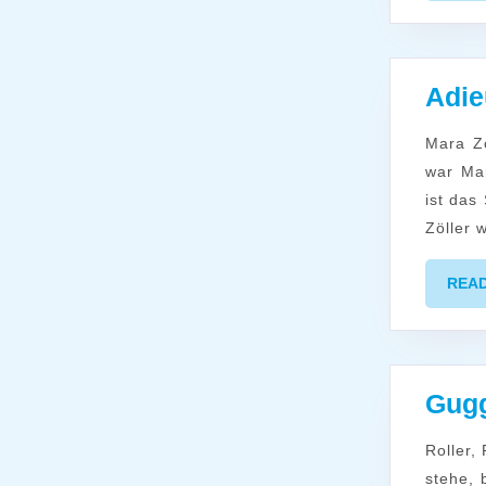
Adie
Mara Zöller zieht weiter und verlässt das MÖD-Team Seit November 2021
war Mar
ist das
Zöller 
REA
Gugg
Roller, Roller, Rata tat – Anja einen Roller hat… Wenn ich auf meinem Roller
stehe, 