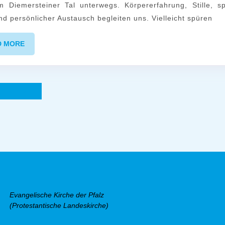
Auszeit
m Diemersteiner Tal unterwegs. Körpererfahrung, Stille, spi
vom
nd persönlicher Austausch begleiten uns. Vielleicht spüren
Alltag
READ
D MORE
MORE
ummerierung
Nächste
Evangelische Kirche der Pfalz
(Protestantische Landeskirche)