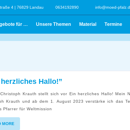
raße 4 | 76829 Landau
0634192890
info@moed-pfalz.
gebote für …
Unsere Themen
Material
Termine
“Ein
 herzliches Hallo!”
herzliches
Hallo!”
oph Krauth und ab dem 1. August 2023 verstärke ich das T
 Pfarrer für Weltmission
READ
D MORE
MORE