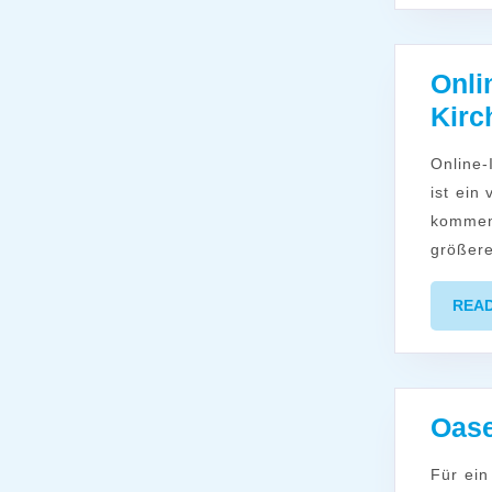
Onli
Kirc
Online-Impulsveranstaltung am Nachmittag Regiolokale Kirchenentwicklung
ist ein
kommen.
größer
REA
Oase
Für ein paar Stunden lassen wir den Alltag hinter uns, sind mit Körper und