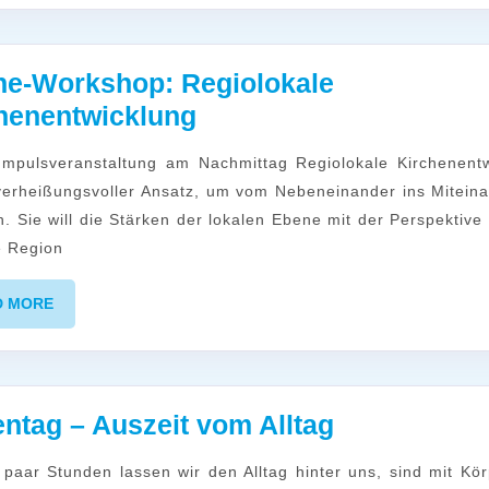
ne-Workshop: Regiolokale
Online-
henentwicklung
Workshop:
Regiolokale
 verheißungsvoller Ansatz, um vom Nebeneinander ins Mitein
Kirchenentwicklung
 Sie will die Stärken der lokalen Ebene mit der Perspektive 
e Region
READ
D MORE
MORE
Oasentag
ntag – Auszeit vom Alltag
–