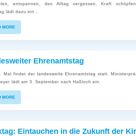
Auszeit
g lädt dazu ein...
vom
Alltag
READ
D MORE
MORE
Landesweiter
esweiter Ehrenamtstag
Ehrenamtstag
eyer lädt am 3. September nach Haßloch ein.
READ
D MORE
MORE
tag: Eintauchen in die Zukunft der Ki