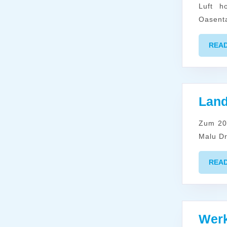
Luft holen, entspannen, den Alltag vergessen, Kraft schöpfen - der
Oasenta
REA
Land
Zum 20. Mal findet der landesweite Ehrenamtstag statt. Ministerpräsidentin
Malu Dr
REA
Werk