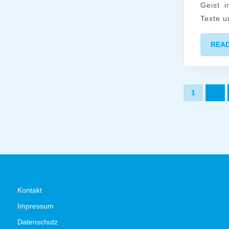
Geist i
Texte u
REA
Seitenn
1
2
der
Beiträge
Kontakt
Impressum
Datenschutz