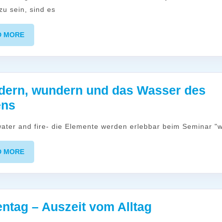
zu sein, sind es
READ
D MORE
MORE
ern, wundern und das Wasser des
Wandern,
ens
wundern
 water and fire- die Elemente werden erlebbar beim Seminar "
und
das
READ
D MORE
Wasser
MORE
des
Lebens
Oasentag
ntag – Auszeit vom Alltag
–