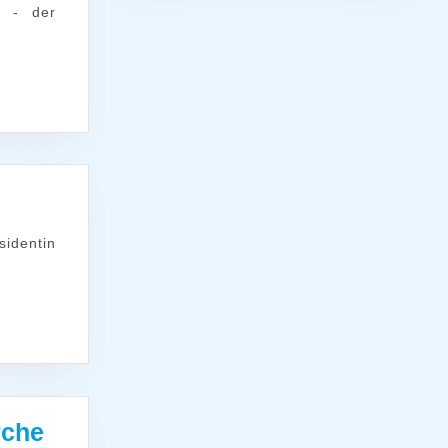
Werktag:
rche