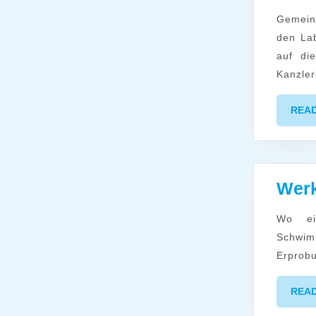
Gemeinsamer Studientag des Freundeskreises für Missionarische Dienste,
den La
auf di
Kanzler
REA
Werk
Wo einst Helmut Kohl saunierte und viele Ludwigshafener ihr
Schwim
Erprobu
REA