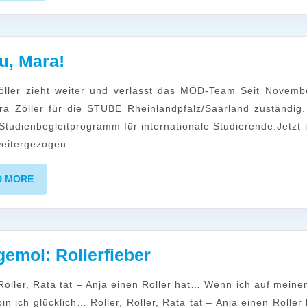
Adieu,
u, Mara!
Mara!
a Zöller für die STUBE Rheinlandpfalz/Saarland zuständig
 Studienbegleitprogramm für internationale Studierende.Jetzt 
weitergezogen
READ
D MORE
MORE
Guggemol:
emol: Rollerfieber
Rollerfieber
bin ich glücklich… Roller, Roller, Rata tat – Anja einen Roller