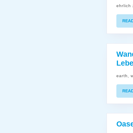
ehrlich 
REA
Wand
Leb
earth,
REA
Oase