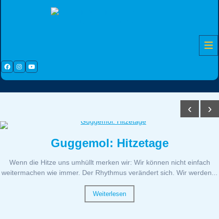
Skip
to
content
Facebook
Instagram
Youtube
‹
›
Guggemol: Hitzetage
Wenn die Hitze uns umhüllt merken wir: Wir können nicht einfach
weitermachen wie immer. Der Rhythmus verändert sich. Wir werden...
Weiterlesen