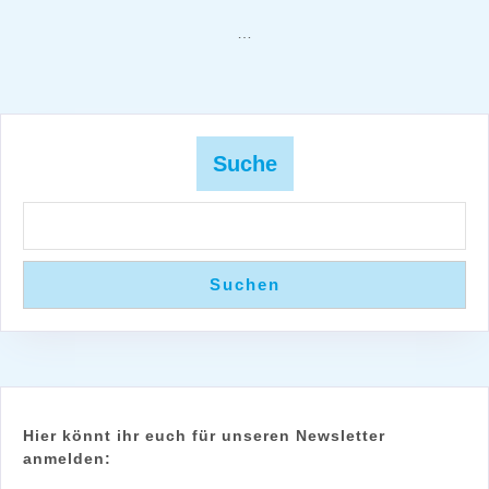
…
Pagination
Suche
Suchen
Hier könnt ihr euch für unseren Newsletter
anmelden: